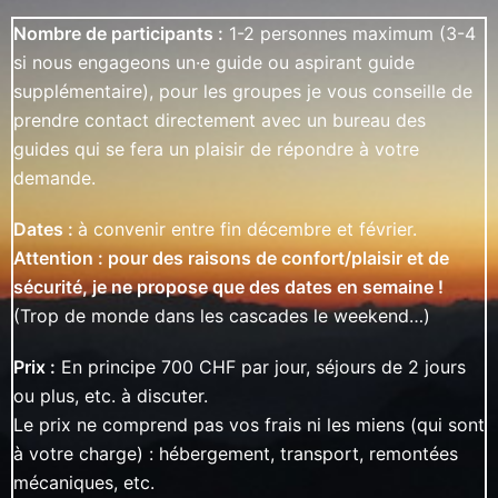
Nombre de participants :
1-2 personnes maximum (3-4
si nous engageons un·e guide ou aspirant guide
supplémentaire), pour les groupes je vous conseille de
prendre contact directement avec un bureau des
guides qui se fera un plaisir de répondre à votre
demande.
Dates :
à convenir entre fin décembre et février.
Attention : pour des raisons de confort/plaisir et de
sécurité, je ne propose que des dates en semaine !
(Trop de monde dans les cascades le weekend…)
Prix :
En principe 700 CHF par jour, séjours de 2 jours
ou plus, etc. à discuter.
Le prix ne comprend pas vos frais ni les miens (qui sont
à votre charge) : hébergement, transport, remontées
mécaniques, etc.