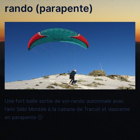
rando (parapente)
Une fort belle sortie de vol-rando automnale avec
l’ami Séb! Montée à la cabane de Tracuit et descente
en parapente 🙂