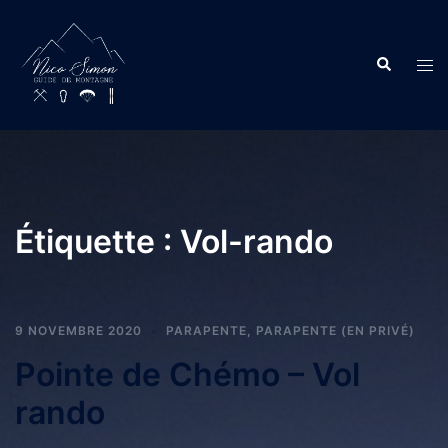
Étiquette :
Vol-rando
9 NOVEMBRE 2020
PARAPENTE
,
PARAPENTE (EN PRIVÉ)
Pointe de Chémo – Vol
rando