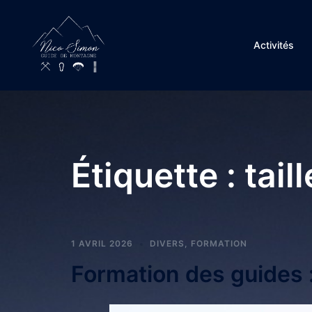
Activités
Étiquette :
tail
1 AVRIL 2026
DIVERS
,
FORMATION
Formation des guides :