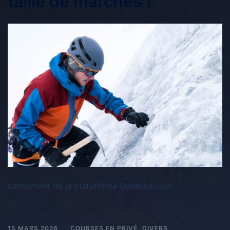
taille de marches !
Lancement de la plateforme GuideAdvisor
15 MARS 2026
COURSES EN PRIVÉ
,
DIVERS