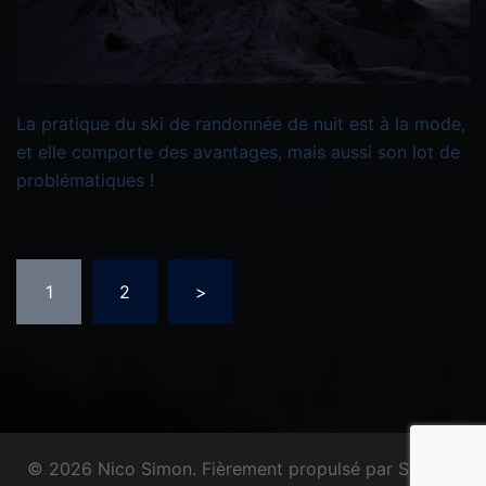
La pratique du ski de randonnée de nuit est à la mode,
et elle comporte des avantages, mais aussi son lot de
problématiques !
1
2
>
© 2026 Nico Simon. Fièrement propulsé par
Sydney