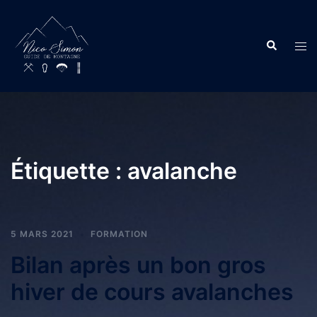
Étiquette :
avalanche
5 MARS 2021
FORMATION
Bilan après un bon gros
hiver de cours avalanches